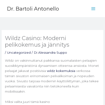
Vai
Dr. Bartoli Antonello
al
contenuto
Wildz Casino: Moderni
pelikokemus ja jännitys
/
Uncategorized
/ Di
Alessandra Suppo
Wildz on vakiinnuttanut paikkansa suomalaisten pelaajien
suosikkiympäristönä dynaamisen otteensa ansiosta. Monet
pelaajat jakavat positiivisia
wildz kokemuksia
verkossa
tämän sivuston erinomaisen pelivalikoiman ja nopeuden
vuoksi. Sivusto tarjoaa modernin käyttöliittymän, joka tekee
pelaamisesta vaivatonta niin tietokoneella kuin
mobiilissakin.
Miksi valita juuri tämä kasino