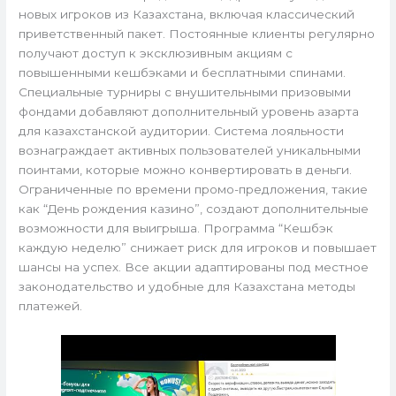
новых игроков из Казахстана, включая классический
приветственный пакет. Постоянные клиенты регулярно
получают доступ к эксклюзивным акциям с
повышенными кешбэками и бесплатными спинами.
Специальные турниры с внушительными призовыми
фондами добавляют дополнительный уровень азарта
для казахстанской аудитории. Система лояльности
вознаграждает активных пользователей уникальными
поинтами, которые можно конвертировать в деньги.
Ограниченные по времени промо-предложения, такие
как “День рождения казино”, создают дополнительные
возможности для выигрыша. Программа “Кешбэк
каждую неделю” снижает риск для игроков и повышает
шансы на успех. Все акции адаптированы под местное
законодательство и удобные для Казахстана методы
платежей.