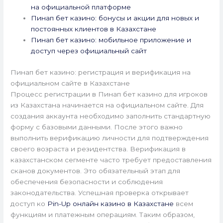
на официальной платформе
Пинап бет казино: бонусы и акции для новых и
постоянных клиентов в Казахстане
Пинап бет казино: мобильное приложение и
доступ через официальный сайт
Пинап бет казино: регистрация и верификация на
официальном сайте в Казахстане
Процесс регистрации в Пинап бет казино для игроков
из Казахстана начинается на официальном сайте. Для
создания аккаунта необходимо заполнить стандартную
форму с базовыми данными. После этого важно
выполнить верификацию личности для подтверждения
своего возраста и резидентства. Верификация в
казахстанском сегменте часто требует предоставления
сканов документов. Это обязательный этап для
обеспечения безопасности и соблюдения
законодательства. Успешная проверка открывает
доступ ко
Pin-Up онлайн казино в Казахстане
всем
функциям и платежным операциям. Таким образом,