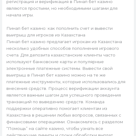
регистрация и верификация в Пинап бет казино
являются простыми, но необходимыми шагами для
начала игры.
Пинап бет казино: как пополнить счет и вывести
выигрыш для игроков из Казахстана
Пинап бет казино предлагает игрокам из Казахстана
несколько удобных способов пополнения игрового
счета. Для депозита казахстанские клиенты часто
используют банковские карты и популярные
электронные платежные системы. Вывести свой
выигрыш в Пинап бет казино можно на те же
платежные инструменты, которые использовались для
внесения средств. Процесс верификации аккаунта
является важным шагом для успешного проведения
транзакций по выведению средств. Команда
поддержки оперативно помогает клиентам из
Казахстана в решении любых вопросов, связанных с
финансовыми операциями. Ознакомьтесь с разделом
“Помощь” на сайте казино, чтобы узнать все
действующие лимиты и сроки обработки выплат.