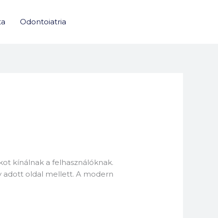
ta
Odontoiatria
CONTATTACI ORA
ot kínálnak a felhasználóknak.
y adott oldal mellett. A modern